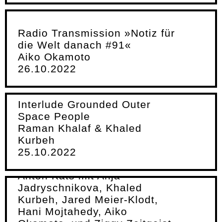
Radio Transmission »Notiz für
die Welt danach #91«
Aiko Okamoto
26.10.2022
Interlude Grounded Outer
Space People
Raman Khalaf & Khaled
Kurbeh
25.10.2022
Grounded Outer Space
People
Anton Kats mit Anja
Jadryschnikova, Khaled
Kurbeh, Jared Meier-Klodt,
Hani Mojtahedy, Aiko