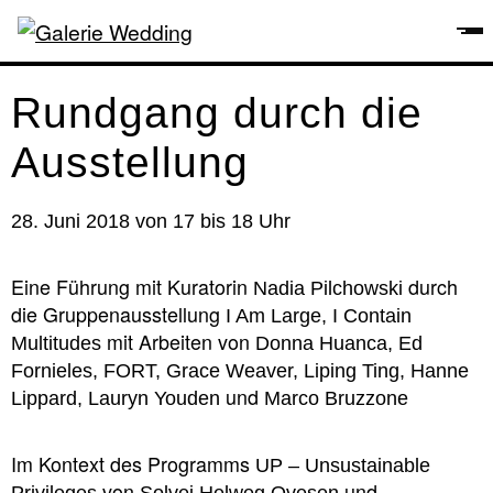
Rundgang durch die
Ausstellung
28. Juni 2018 von 17 bis 18 Uhr
Eine Führung mit Kuratorin
durch
Nadia Pilchowski
die Gruppenausstellung
I Am Large, I Contain
mit Arbeiten von
Multitudes
Donna Huanca, Ed
Fornieles, FORT, Grace Weaver, Liping Ting, Hanne
und
Lippard, Lauryn Youden
Marco Bruzzone
Im Kontext des Programms
UP – Unsustainable
von
und
Privileges
Solvej Helweg Ovesen