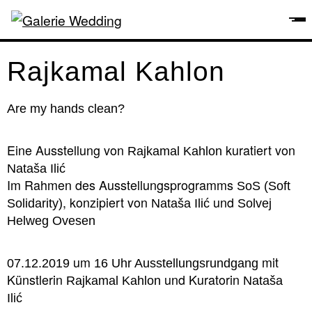
Rajkamal Kahlon
Are my hands clean?
Eine Ausstellung von
kuratiert von
Rajkamal Kahlon
Nataša Ilić
Im Rahmen des Ausstellungsprogramms
SoS (Soft
, konzipiert von
und
Solidarity)
Nataša Ilić
Solvej
Helweg Ovesen
um
mit
07.12.2019
16 Uhr Ausstellungsrundgang
Künstlerin
und Kuratorin
Rajkamal Kahlon
Nataša
Ilić