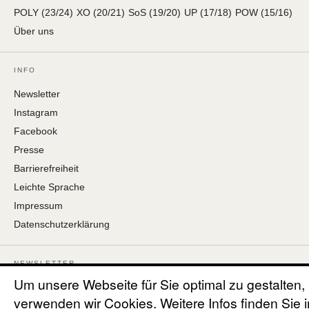
POLY (23/24)
XO (20/21)
SoS (19/20)
UP (17/18)
POW (15/16)
Über uns
INFO
Newsletter
Instagram
Facebook
Presse
Barrierefreiheit
Leichte Sprache
Impressum
Datenschutzerklärung
NEWSLETTER
Um unsere Webseite für Sie optimal zu gestalten,
Erhalten Sie frühe Einblicke zu Ausstellungen, Veranstaltungen und
Performances in der Galerie Wedding – direkt per E-Mail. Der
verwenden wir Cookies. Weitere Infos finden Sie i
Newsletter erscheint monatlich.