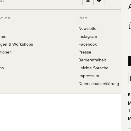
ATION
INFO
h
Newsletter
amm
Instagram
ngen & Workshops
Facebook
ationen
Presse
Barrierefreiheit
ns
Leichte Sprache
Impressum
Datenschutzerklärung
B
M
1
M