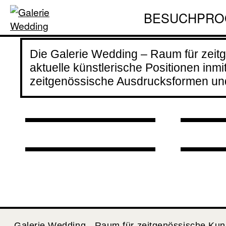
» 매난국죽 Mae
난국
Deconstruction
BESUCH
PRO
Nan Guk Juk:
Kon
of an Armenian
Guk
Diasporic
mit
Die Galerie Wedding – Raum für zeitg
Family«
Mem
Memories Formed i
»Ho
aktuelle künstlerische Positionen inmi
22.05.2026 bis
n C
zeitgenössische Ausdrucksformen und 
n Clay «
Gen
09.08.2026
20.
21.08.2026 bis
24.
01.11.2026
19:
Galerie Wedding - Raum für zeitgenössische Kun