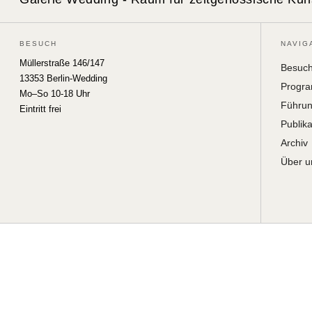
BESUCH
NAVIG
Müllerstraße 146/147
Besuc
13353 Berlin-Wedding
Progr
Mo–So 10-18 Uhr
Führu
Eintritt frei
Publik
Archiv
Über u