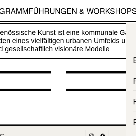
죽 Mae Nan
Führung mit
GRAMM
FÜHRUNGEN & WORKSHOP
zertabend
 Juk: Diasporic
Beatrice
enössische Kunst ist eine kommunale Galeri
ories Formed i
Moumdjian
rizontaler
tten eines vielfältigen urbanen Umfelds und 
lay «
06.08.2026 
gesellschaftlich visionäre Modelle.
transfer«
SUNDAY AR
08.2026 - 18:00
17:00
09.2026 -
MAKERS
00
(SAM)
st