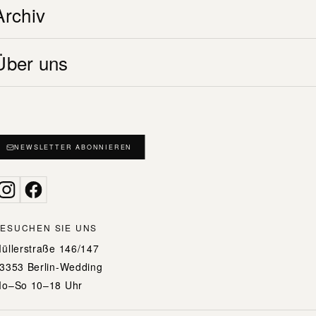
Archiv
nach:
NEWSLETTER
POLY (23/24)
Über uns
Erhalten Sie frühe Einblicke zu Ausstellungen,
XO (20/21)
Veranstaltungen und Performances in der Galerie
Wedding – direkt per E-Mail. Der Newsletter
SOS (19/20)
erscheint monatlich.
UP (17/18)
ABONNIEREN →
NEWSLETTER ABONNIEREN
POW (15/16)
ESUCHEN SIE UNS
üllerstraße 146/147
3353 Berlin-Wedding
o–So 10–18 Uhr