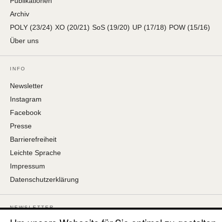
Publikationen
Archiv
POLY (23/24)
XO (20/21)
SoS (19/20)
UP (17/18)
POW (15/16)
Über uns
INFO
Newsletter
Instagram
Facebook
Presse
Barrierefreiheit
Leichte Sprache
Impressum
Datenschutzerklärung
NEWSLETTER
Erhalten Sie frühe Einblicke zu Ausstellungen, Veranstaltungen und