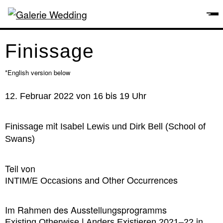
Finissage
*English version below
von
bis
12. Februar 2022
16
19 Uhr
mit
Finissage
Isabel Lewis und Dirk Bell (School of
Swans)
Teil von
and Other Occurrences
INTIM/E Occasions
Im Rahmen des Ausstellungsprogramms
in
Existing Otherwise | Anders Existieren 2021–22