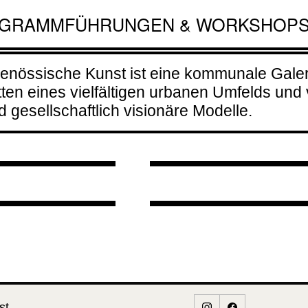
죽 Mae Nan
Führung mit
GRAMM
FÜHRUNGEN & WORKSHOP
zertabend
 Juk: Diasporic
Beatrice
enössische Kunst ist eine kommunale Galeri
ories Formed i
Moumdjian
rizontaler
tten eines vielfältigen urbanen Umfelds und 
lay «
06.08.2026 
gesellschaftlich visionäre Modelle.
transfer«
SUNDAY AR
08.2026 - 18:00
17:00
09.2026 -
MAKERS
00
(SAM)
st