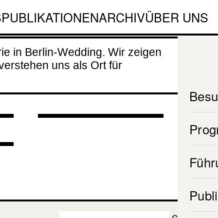
Community
S
PUBLIKATIONEN
ARCHIV
ÜBER UNS
Space
e in Berlin-Wedding. Wir zeigen
26.02.2026
verstehen uns als Ort für
-
bis
T
31.01.2027
Besu
Pro
Führ
Publ
Suchen