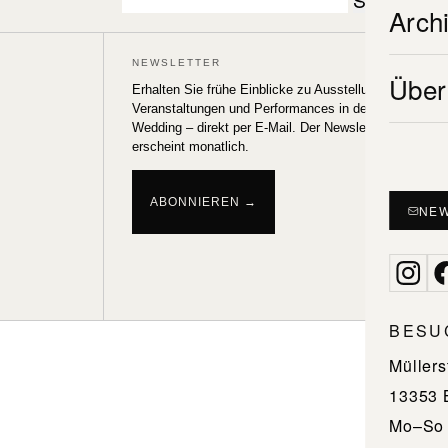
Arch
nach:
NEWSLETTER
POLY (
Über
Erhalten Sie frühe Einblicke zu Ausstellungen,
Veranstaltungen und Performances in der Galerie
XO (20
Wedding – direkt per E-Mail. Der Newsletter
erscheint monatlich.
SOS (
UP (17
ABONNIEREN →
NEW
POW (
BESU
Müllers
13353 
Mo–So 