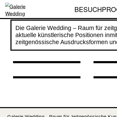
» 매난국죽 Mae
난국
Deconstruction
BESUCH
PRO
Nan Guk Juk:
Kon
of an Armenian
Guk
Diasporic
mit
Die Galerie Wedding – Raum für zeitg
Family«
Mem
Memories Formed i
»Ho
aktuelle künstlerische Positionen inmi
22.05.2026 bis
n C
zeitgenössische Ausdrucksformen und 
n Clay «
Gen
09.08.2026
20.
21.08.2026 bis
24.
01.11.2026
19:
Galerie Wedding - Raum für zeitgenössische Kun