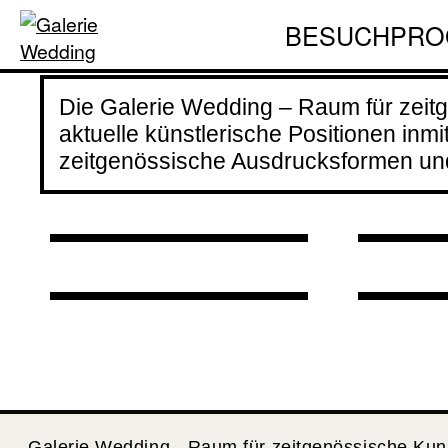
» 매난국죽 Mae
난국
Deconstruction
BESUCH
PRO
Nan Guk Juk:
Kon
of an Armenian
Guk
Diasporic
mit
Die Galerie Wedding – Raum für zeitg
Family«
Mem
Memories Formed i
»Ho
aktuelle künstlerische Positionen inmi
22.05.2026 bis
n C
zeitgenössische Ausdrucksformen und 
n Clay «
Gen
09.08.2026
20.
21.08.2026 bis
24.
01.11.2026
19:
Galerie Wedding - Raum für zeitgenössische Kun