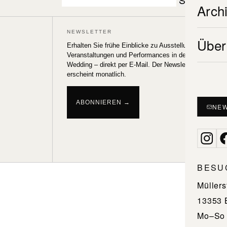
Arch
nach:
NEWSLETTER
POLY (
Über
Erhalten Sie frühe Einblicke zu Ausstellungen,
Veranstaltungen und Performances in der Galerie
XO (20
Wedding – direkt per E-Mail. Der Newsletter
erscheint monatlich.
SOS (
UP (17
ABONNIEREN →
NEW
POW (
BESU
Müllers
13353 
Mo–So 