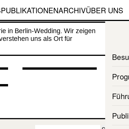
Community
S
PUBLIKATIONEN
ARCHIV
ÜBER UNS
Space
e in Berlin-Wedding. Wir zeigen
26.02.2026
verstehen uns als Ort für
-
bis
T
31.01.2027
Besu
Pro
Führ
Publ
Suchen