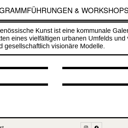
죽 Mae Nan
Führung mit
GRAMM
FÜHRUNGEN & WORKSHOP
zertabend
 Juk: Diasporic
Beatrice
enössische Kunst ist eine kommunale Galeri
ories Formed i
Moumdjian
rizontaler
tten eines vielfältigen urbanen Umfelds und 
lay «
06.08.2026 
gesellschaftlich visionäre Modelle.
transfer«
SUNDAY AR
08.2026 - 18:00
17:00
09.2026 -
MAKERS
00
(SAM)
st