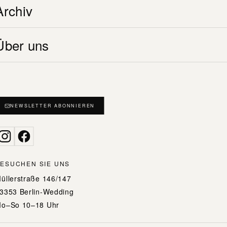
Archiv
Erhalten Sie frühe Einblicke zu Ausstellungen,
Veranstaltungen und Performances in der Galerie
Wedding – direkt per E-Mail. Der Newsletter
POLY (23/24)
Über uns
erscheint monatlich.
XO (20/21)
ABONNIEREN →
SOS (19/20)
UP (17/18)
NEWSLETTER ABONNIEREN
POW (15/16)
ESUCHEN SIE UNS
üllerstraße 146/147
3353 Berlin-Wedding
o–So 10–18 Uhr