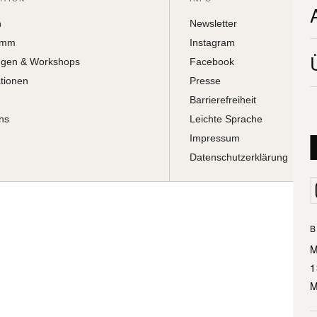
h
Newsletter
amm
Instagram
ngen & Workshops
Facebook
ationen
Presse
Barrierefreiheit
ns
Leichte Sprache
Impressum
Datenschutzerklärung
B
M
1
M