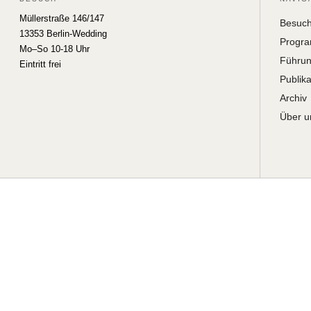
Müllerstraße 146/147
Besuc
13353 Berlin-Wedding
Progr
Mo–So 10-18 Uhr
Führu
Eintritt frei
Publik
Archiv
Über u