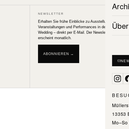
nach:
Arch
NEWSLETTER
POLY (
Erhalten Sie frühe Einblicke zu Ausstellungen,
Über
Veranstaltungen und Performances in der Galerie
XO (20
Wedding – direkt per E-Mail. Der Newsletter
erscheint monatlich.
SOS (
UP (17
ABONNIEREN →
NEW
POW (
BESU
Müllers
13353 
Mo–So 