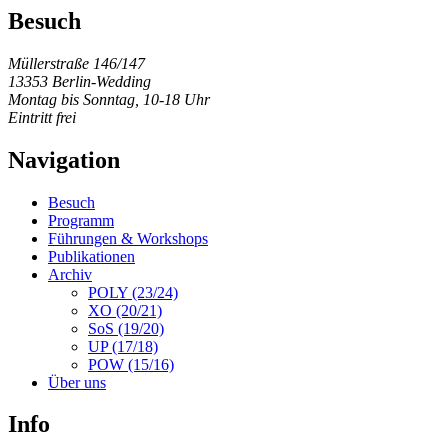
Besuch
Müllerstraße 146/147
13353 Berlin-Wedding
Montag bis Sonntag, 10-18 Uhr
Eintritt frei
Navigation
Besuch
Programm
Führungen & Workshops
Publikationen
Archiv
POLY (23/24)
XO (20/21)
SoS (19/20)
UP (17/18)
POW (15/16)
Über uns
Info