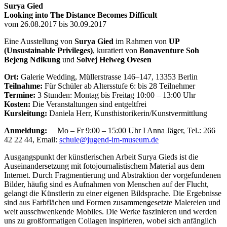
Surya Gied
Looking into The Distance Becomes Difficult
vom 26.08.2017 bis 30.09.2017
Eine Ausstellung von
Surya Gied
im Rahmen von
UP
(Unsustainable Privileges)
, kuratiert von
Bonaventure Soh
Bejeng Ndikung
und
Solvej Helweg Ovesen
Ort:
Galerie Wedding, Müllerstrasse 146–147, 13353 Berlin
Teilnahme:
Für Schüler ab Altersstufe 6: bis 28 Teilnehmer
Termine:
3 Stunden: Montag bis Freitag 10:00 – 13:00 Uhr
Kosten:
Die Veranstaltungen sind entgeltfrei
Kursleitung:
Daniela Herr, Kunsthistorikerin/Kunstvermittlung
Anmeldung:
Mo – Fr 9:00 – 15:00 Uhr I Anna Jäger, Tel.: 266
42 22 44, Email:
schule@jugend-im-museum.de
Ausgangspunkt der künstlerischen Arbeit Surya Gieds ist die
Auseinandersetzung mit fotojournalistischem Material aus dem
Internet. Durch Fragmentierung und Abstraktion der vorgefundenen
Bilder, häufig sind es Aufnahmen von Menschen auf der Flucht,
gelangt die Künstlerin zu einer eigenen Bildsprache. Die Ergebnisse
sind aus Farbflächen und Formen zusammengesetzte Malereien und
weit ausschwenkende Mobiles. Die Werke faszinieren und werden
uns zu großformatigen Collagen inspirieren, wobei sich anfänglich