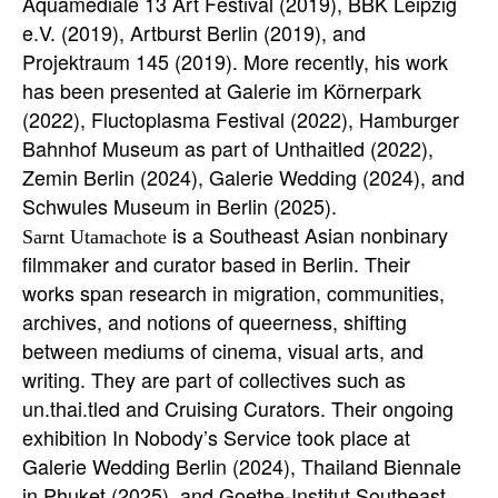
Aquamediale 13 Art Festival (2019), BBK Leipzig
e.V. (2019), Artburst Berlin (2019), and
Projektraum 145 (2019). More recently, his work
has been presented at Galerie im Körnerpark
(2022), Fluctoplasma Festival (2022), Hamburger
Bahnhof Museum as part of Unthaitled (2022),
Zemin Berlin (2024), Galerie Wedding (2024), and
is a Southeast Asian nonbinary
Sarnt Utamachote
filmmaker and curator based in Berlin. Their
works span research in migration, communities,
archives, and notions of queerness, shifting
between mediums of cinema, visual arts, and
writing. They are part of collectives such as
un.thai.tled and Cruising Curators. Their ongoing
exhibition
In Nobody’s Service
took place at
Galerie Wedding Berlin (2024), Thailand Biennale
in Phuket (2025), and Goethe-Institut Southeast