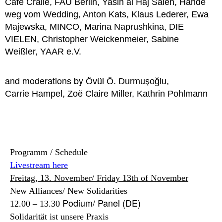
Café Cralle, FAU Berlin, Yasin al Haj Saleh, Hände
weg vom Wedding, Anton Kats, Klaus Lederer, Ewa
Majewska, MINCO, Marina Naprushkina, DIE
VIELEN, Christopher Weickenmeier, Sabine
Weißler, YAAR e.V.
and moderations by
Övül Ö. Durmuşoğlu,
Carrie Hampel, Zoë Claire Miller, Kathrin Pohlmann
Programm / Schedule
Livestream here
Freitag, 13. November/ Friday 13th of November
New Alliances/ New Solidarities
12.00 – 13.30
Solidarität ist unsere Praxis